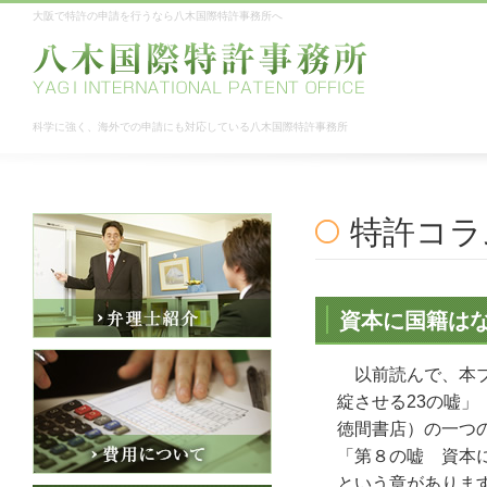
大阪で特許の申請を行うなら八木国際特許事務所へ
科学に強く、海外での申請にも対応している八木国際特許事務所
特許コラ
資本に国籍は
以前読んで、本ブ
綻させる23の嘘
徳間書店）の一つ
「第８の嘘 資本
という章がありま