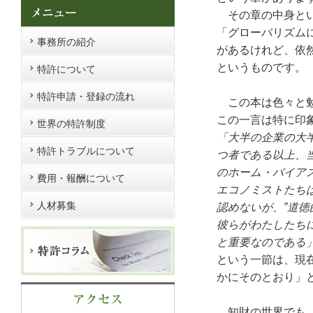
その章の中身と
「グローバリズム
事務所の紹介
があるけれど、依
というものです。
特許について
特許申請・登録の流れ
この本は色々と勉
この一言は特に印
世界の特許制度
「大半の企業の大
特許トラブルについて
つ者である以上、
のホーム・バイア
費用・報酬について
エコノミストたち
人材募集
認めないが、”
道徳
彼らがわたしたち
と重要なのである
という一節は、現
かにそのとおり」
知財の世界でも、