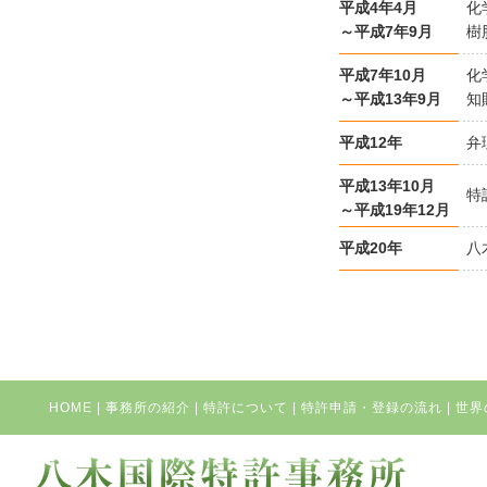
平成4年4月
化
～平成7年9月
樹
平成7年10月
化
～平成13年9月
知
平成12年
弁
平成13年10月
特
～平成19年12月
平成20年
八
HOME
|
事務所の紹介
|
特許について
|
特許申請・登録の流れ
|
世界