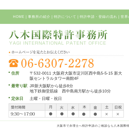
HOME
|
事務所の紹介
|
特許について
|
特許申請・登録の流れ
|
世界
住所
〒532-0011 大阪府大阪市淀川区西中島5-5-15 新大
阪セントラルタワー南館4F
最寄り駅
JR新大阪駅から徒歩8分
地下鉄御堂筋線 西中島南方駅から徒歩10分
定休日
土曜・日曜・祝日
大阪市で弁理士へ特許申請のご相談なら八木国際特許事務所 C