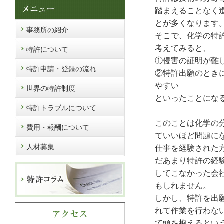
踏まえることなく
とが多くなります
事務所の紹介
そこで、化学の特
考えてみると、
特許について
①侵害の証明が難
特許申請・登録の流れ
②特許出願のとき
やすい
世界の特許制度
といったことにな
特許トラブルについて
このことは化学の
費用・報酬について
ていいほど問題に
人材募集
仕事を経験された
だあまり特許の経
してこなかった会
もしれません。
しかし、特許を出
れて作業を行わな
て頭を抱えるとい