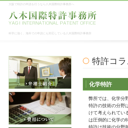
大阪で特許の申請を行うなら八木国際特許事務所へ
科学に強く、海外での申請にも対応している八木国際特許事務所
特許コラ
化学特許
弊所では、化学分
特許の技術の分野
けて考えられてい
は圧倒的に化学の
特許は技術の分野